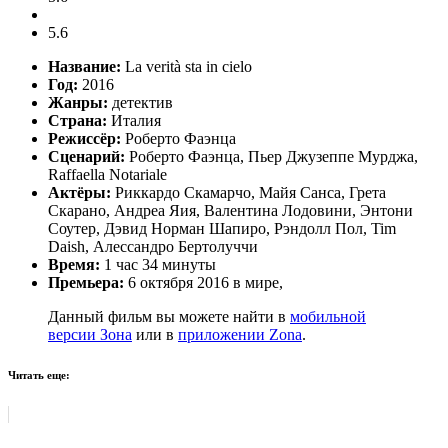
5.6
Название:
La verità sta in cielo
Год:
2016
Жанры:
детектив
Страна:
Италия
Режиссёр:
Роберто Фаэнца
Сценарий:
Роберто Фаэнца, Пьер Джузеппе Мурджа,
Raffaella Notariale
Актёры:
Риккардо Скамарчо, Майя Санса, Грета
Скарано, Андреа Яия, Валентина Лодовини, Энтони
Соутер, Дэвид Норман Шапиро, Рэндолл Пол, Tim
Daish, Алессандро Бертолуччи
Время:
1 час 34 минуты
Премьера:
6 октября 2016 в мире,
Данный фильм вы можете найти в
мобильной
версии Зона
или в
приложении Zona
.
Читать еще: