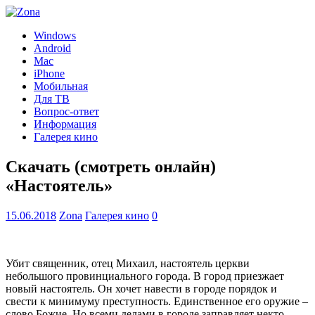
Windows
Android
Mac
iPhone
Мобильная
Для ТВ
Вопрос-ответ
Информация
Галерея кино
Скачать (смотреть онлайн)
«Настоятель»
15.06.2018
Zona
Галерея кино
0
Убит священник, отец Михаил, настоятель церкви
небольшого провинциального города. В город приезжает
новый настоятель. Он хочет навести в городе порядок и
свести к минимуму преступность. Единственное его оружие –
слово Божие. Но всеми делами в городе заправляет некто