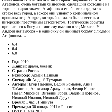
Агафонов, очень богатый бизнесмен, сделавший состояние на
торговле наркотиками. Агафонов и его боевики держат в
страхе весь город, а вскоре они узнают о криминальном
прошлом отца Андрея, который когда-то был известным
питерским преступным авторитетом. Трагические события
привели его к Богу, а помог ему именно отец Михаил. У
Андрея нет выбора – в одиночку он начинает борьбу с людьми
Агафонова….
6.4
6.4
6.0
Год:
2010
Жанры:
драма, боевик
Страна:
Россия
Режиссёр:
Армен Назикян
Сценарий:
Андрей Тумаркин
Актёры:
Егор Пазенко, Вадим Романов, Анна
Табанина, Александр Аравушкин, Федор Копосов,
Павел Миронов, Виталий Горев, Вадим Парфёнов,
Николай Иванов, Николай Дедух
Время:
1 час 31 минута
Премьера:
30 января 2011 в России
DVD:
11 мая 2011,