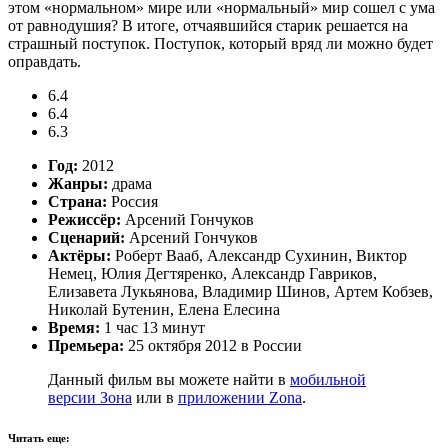
этом «нормальном» мире или «нормальный» мир сошел с ума
от равнодушия? В итоге, отчаявшийся старик решается на
страшный поступок. Поступок, который вряд ли можно будет
оправдать.
6.4
6.4
6.3
Год:
2012
Жанры:
драма
Страна:
Россия
Режиссёр:
Арсений Гончуков
Сценарий:
Арсений Гончуков
Актёры:
Роберт Вааб, Александр Сухинин, Виктор
Немец, Юлия Дегтяренко, Александр Гавриков,
Елизавета Лукьянова, Владимир Шинов, Артем Кобзев,
Николай Бутенин, Елена Елесина
Время:
1 час 13 минут
Премьера:
25 октября 2012 в России
Данный фильм вы можете найти в
мобильной
версии Зона
или в
приложении Zona
.
Читать еще: