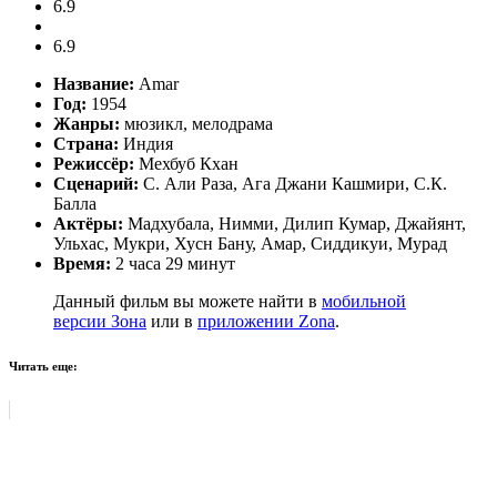
6.9
6.9
Название:
Amar
Год:
1954
Жанры:
мюзикл, мелодрама
Страна:
Индия
Режиссёр:
Мехбуб Кхан
Сценарий:
С. Али Раза, Ага Джани Кашмири, С.К.
Балла
Актёры:
Мадхубала, Нимми, Дилип Кумар, Джайянт,
Ульхас, Мукри, Хусн Бану, Амар, Сиддикуи, Мурад
Время:
2 часа 29 минут
Данный фильм вы можете найти в
мобильной
версии Зона
или в
приложении Zona
.
Читать еще: