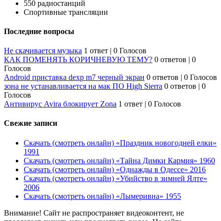
550 радиостанций
Спортивные трансляции
Последние вопросы
Не скачивается музыка
1 ответ
|
0 Голосов
КАК ПОМЕНЯТЬ КОРИЧНЕВУЮ ТЕМУ?
0 ответов
|
0
Голосов
Android приставка dexp m7 черный экран
0 ответов
|
0 Голосов
зона не устанавливается на мак ПО High Sierra
0 ответов
|
0
Голосов
Антивирус Avira блокирует Zona
1 ответ
|
0 Голосов
Свежие записи
Скачать (смотреть онлайн) «Праздник новогодней елки»
1991
Скачать (смотреть онлайн) «Тайна Димки Кармия» 1960
Скачать (смотреть онлайн) «Однажды в Одессе» 2016
Скачать (смотреть онлайн) «Убийство в зимней Ялте»
2006
Скачать (смотреть онлайн) «Лымеривна» 1955
Внимание! Сайт не распространяет видеоконтент, не