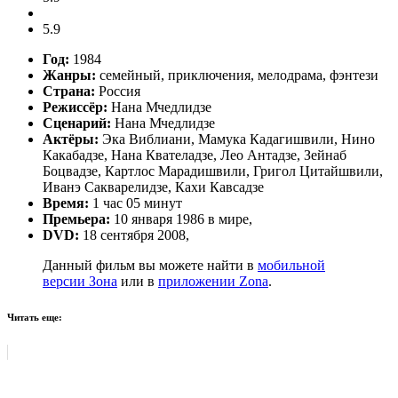
5.9
Год:
1984
Жанры:
семейный, приключения, мелодрама, фэнтези
Страна:
Россия
Режиссёр:
Нана Мчедлидзе
Сценарий:
Нана Мчедлидзе
Актёры:
Эка Виблиани, Мамука Кадагишвили, Нино
Какабадзе, Нана Квателадзе, Лео Антадзе, Зейнаб
Боцвадзе, Картлос Марадишвили, Григол Цитайшвили,
Иванэ Сакварелидзе, Кахи Кавсадзе
Время:
1 час 05 минут
Премьера:
10 января 1986 в мире,
DVD:
18 сентября 2008,
Данный фильм вы можете найти в
мобильной
версии Зона
или в
приложении Zona
.
Читать еще: