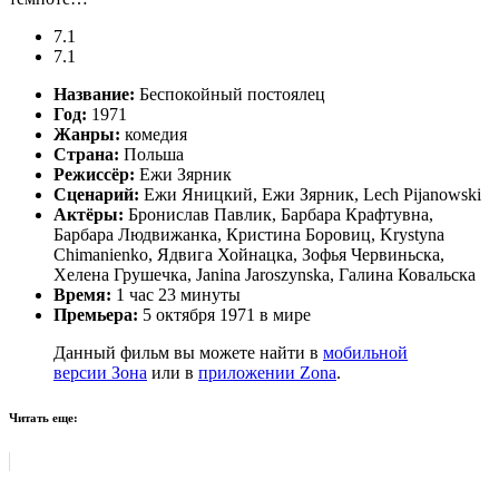
7.1
7.1
Название:
Беспокойный постоялец
Год:
1971
Жанры:
комедия
Страна:
Польша
Режиссёр:
Ежи Зярник
Сценарий:
Ежи Яницкий, Ежи Зярник, Lech Pijanowski
Актёры:
Бронислав Павлик, Барбара Крафтувна,
Барбара Людвижанка, Кристина Боровиц, Krystyna
Chimanienko, Ядвига Хойнацка, Зофья Червиньска,
Хелена Грушечка, Janina Jaroszynska, Галина Ковальска
Время:
1 час 23 минуты
Премьера:
5 октября 1971 в мире
Данный фильм вы можете найти в
мобильной
версии Зона
или в
приложении Zona
.
Читать еще: