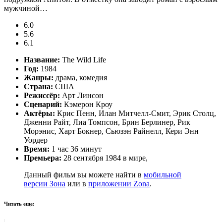
мужчиной…
6.0
5.6
6.1
Название:
The Wild Life
Год:
1984
Жанры:
драма, комедия
Страна:
США
Режиссёр:
Арт Линсон
Сценарий:
Кэмерон Кроу
Актёры:
Крис Пенн, Илан Митчелл-Смит, Эрик Столц,
Дженни Райт, Лиа Томпсон, Брин Берлинер, Рик
Морэнис, Харт Бокнер, Сьюзэн Райнелл, Кери Энн
Уордер
Время:
1 час 36 минут
Премьера:
28 сентября 1984 в мире,
Данный фильм вы можете найти в
мобильной
версии Зона
или в
приложении Zona
.
Читать еще: