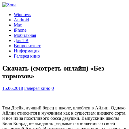
Windows
Android
Mac
iPhone
Мобильная
Для ТВ
Вопрос-ответ
Информация
Галерея кино
Скачать (смотреть онлайн) «Без
тормозов»
15.06.2018
Галерея кино
0
Том Дрейк, лучший борец в школе, влюблен в Айлин. Однако
Айлин относится к мужчинам как к существам низшего сорта,
и все из-за похотливого босса девушки. Выпускник школы
Билл Конрад неожиданно разрывает отношения со своей
подружкой Анитой. В отместку она заводит роман с взрослым