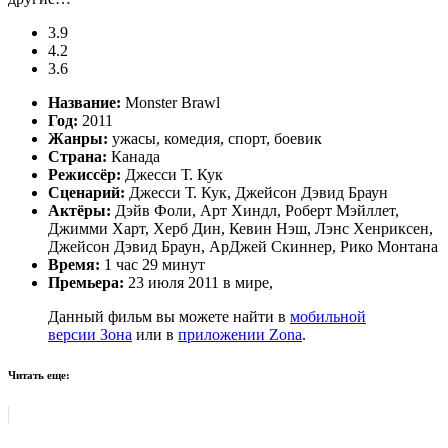
3.9
4.2
3.6
Название:
Monster Brawl
Год:
2011
Жанры:
ужасы, комедия, спорт, боевик
Страна:
Канада
Режиссёр:
Джесси Т. Кук
Сценарий:
Джесси Т. Кук, Джейсон Дэвид Браун
Актёры:
Дэйв Фоли, Арт Хиндл, Роберт Мэйллет,
Джимми Харт, Херб Дин, Кевин Нэш, Лэнс Хенриксен,
Джейсон Дэвид Браун, АрДжей Скиннер, Рико Монтана
Время:
1 час 29 минут
Премьера:
23 июля 2011 в мире,
Данный фильм вы можете найти в
мобильной
версии Зона
или в
приложении Zona
.
Читать еще: