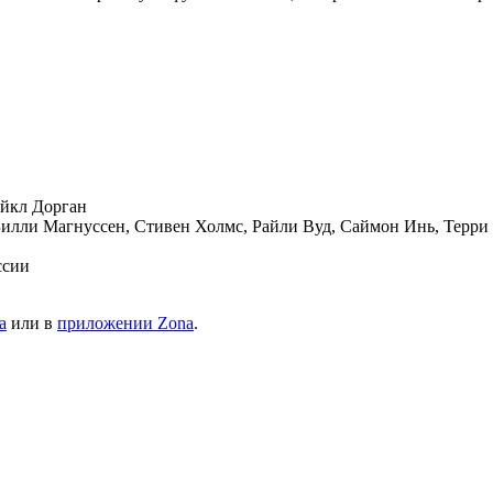
айкл Дорган
илли Магнуссен, Стивен Холмс, Райли Вуд, Саймон Инь, Терри
ссии
а
или в
приложении Zona
.