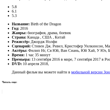
5.8
6.1
5.3
Название:
Birth of the Dragon
Год:
2016
Жанры:
биография, драма, боевик
Страна:
Канада , США , Китай
Режиссёр:
Джордж Нолфи
Сценарий:
Стивен Дж. Ривел, Кристофер Уилкинсон, М
Актёры:
Филип Нг, Ся Юй, Ван Сиань, Юй Хай, У Юэ, Б
Время:
1 час 35 минут
Премьера:
13 сентября 2016 в мире, 7 сентября 2017 в Ро
DVD:
10 апреля 2018,
Данный фильм вы можете найти в
мобильной версии Зон
Читать еще: