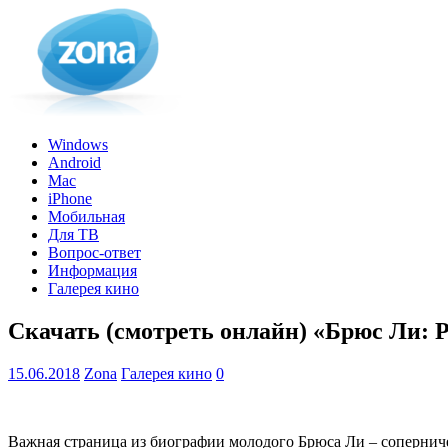
Windows
Android
Mac
iPhone
Мобильная
Для ТВ
Вопрос-ответ
Информация
Галерея кино
Скачать (смотреть онлайн) «Брюс Ли: 
15.06.2018
Zona
Галерея кино
0
Важная страница из биографии молодого Брюса Ли – сопернич