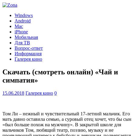
Windows
Android
Mac
iPhone
Мобильная
Для ТВ
Вопрос-ответ
Информация
Галерея кино
Скачать (смотреть онлайн) «Чай и
симпатия»
15.06.2018
Галерея кино
0
Том Ли – нежный и чувствительный 17-летний мальчик. Его
мать давно оставила семью, а суровый отец хочет, что бы сын
«был больше похож на мужчину». В закрытой школе для
мальчиков Том, любящий театр, поэзию, музыку и не
проявляющий интереса к бейсболу и девушкам, подвергается