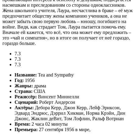
насмешкам и преследованиям со стороны одноклассников.
Жена школьного учителя, Лаура, несчастлива в браке – её муж
предпочитает обществу жены компанию учеников, а она не
может забыть свою первую любовь – юношу, погибшего на
войне. Видя, как страдает Том, Лаура пытается помочь ему.
Вначале ей кажется, что всё, что она может ему предложить –
это «чай и симпатия», но в итоге он получает от неё гораздо,
гораздо больше.
7.3
7.3
7.3
Название:
Tea and Sympathy
Год:
1956
Жанры:
драма
Страна:
США
Режиссёр:
Винсент Миннелли
Сценарий:
Роберт Андерсон
Актёры:
Дебора Керр, Джон Керр, Лейф Эриксон,
Эдвард Эндрюс, Дэррил Хикман, Норма Крэйн, Дин
Джонс, Жаклин деВит, Том Лофлин, Ральф Вотриан
Время:
2 часа 02 минуты
Премьера:
27 сентября 1956 в мире,