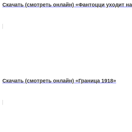
Скачать (смотреть онлайн) «Фантоцци уходит н
Скачать (смотреть онлайн) «Граница 1918»