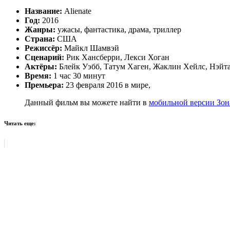
Название:
Alienate
Год:
2016
Жанры:
ужасы, фантастика, драма, триллер
Страна:
США
Режиссёр:
Майкл Шамвэй
Сценарий:
Рик Хансберри, Лекси Хоган
Актёры:
Блейк Уэбб, Татум Хаген, Жаклин Хейлс, Нэйта
Время:
1 час 30 минут
Премьера:
23 февраля 2016 в мире,
Данный фильм вы можете найти в
мобильной версии Зон
Читать еще: