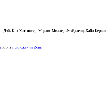
н Дэй, Кит Хоттингер, Марлис Миллер-Флэйдленд, Кайл Кервин, 
а
или в
приложении Zona
.