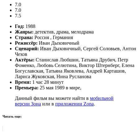
7.0
7.0
7.5
Год:
1988
Жанры:
детектив, драма, мелодрама
Страна:
Россия , Германия
Режиссёр:
Иван Дыховичный
Сценарий:
Иван Дыховичный, Сергей Соловьев, Антон
Чехов
Актёры:
Станислав Любшин, Татьяна Друбич, Петр
Фоменко, Любовь Селютина, Виктор Штернберг, Елена
Богуславская, Татьяна Яковлева, Андрей Карташов,
Лариса Жуковская, Нина Русланова
Время:
1 час 28 минут
Премьера:
25 мая 1989 в мире,
Данный фильм вы можете найти в
мобильной
версии Зона
или в
приложении Zona
.
Читать еще: