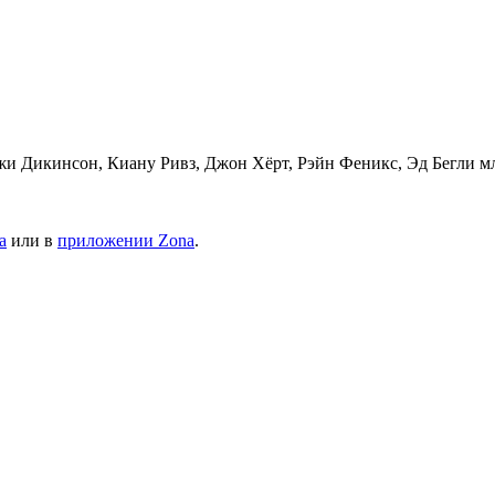
и Дикинсон, Киану Ривз, Джон Хёрт, Рэйн Феникс, Эд Бегли м
а
или в
приложении Zona
.