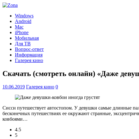
Windows
Android
Mac
iPhone
Мобильная
Для ТВ
Вопрос-ответ
Информация
Галерея кино
Скачать (смотреть онлайн) «Даже девуш
10.06.2019
Галерея кино
0
Сисси путешествует автостопом. У девушки самые длинные пал
бесконечных путешествиях ее окружают странные, эксцентричн
ковбоями…
4.5
5