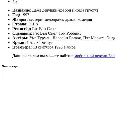
4.3
Название:
Даже девушки-ковбои иногда грустят
Год:
1993
Жанры:
вестерн, мелодрама, драма, комедия
Страна:
США
Режиссёр:
Гас Ван Сент
Сценарий:
Гас Ван Сент, Том Роббинс
Актёры:
Ума Турман, Лоррейн Бракко, Пэт Морита, Эндж
Время:
1 час 35 минут
Премьера:
13 сентября 1993 в мире
Данный фильм вы можете найти в
мобильной версии Зон
Читать еще: