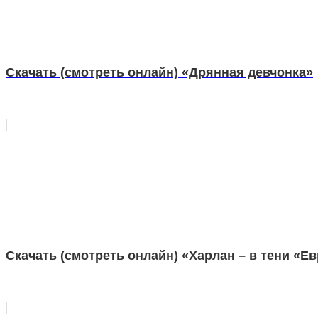
Скачать (смотреть онлайн) «Дрянная девчонка»
Скачать (смотреть онлайн) «Харлан – в тени «Е