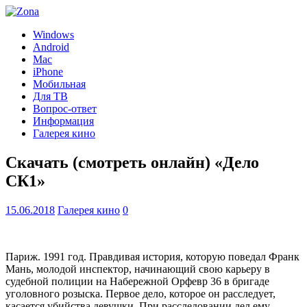
Windows
Android
Mac
iPhone
Мобильная
Для ТВ
Вопрос-ответ
Информация
Галерея кино
Скачать (смотреть онлайн) «Дело
СК1»
15.06.2018
Галерея кино
0
Париж. 1991 год. Правдивая история, которую поведал Франк
Мань, молодой инспектор, начинающий свою карьеру в
судебной полиции на Набережной Орфевр 36 в бригаде
уголовного розыска. Первое дело, которое он расследует,
касается убийства девушки. При расследовании дел ему