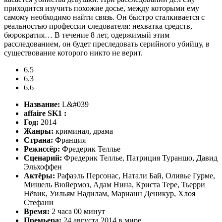
приходится изучить похожие досье, между которыми ему
самому необходимо найти связь. Он быстро сталкивается с
реальностью профессии следователя: нехватка средств,
бюрократия… В течение 8 лет, одержимый этим
расследованием, он будет преследовать серийного убийцу, в
существование которого никто не верит.
6.5
6.3
6.6
Название:
L&#039
affaire SK1 :
Год:
2014
Жанры:
криминал, драма
Страна:
Франция
Режиссёр:
Фредерик Теллье
Сценарий:
Фредерик Теллье, Патриция Тураншо, Давид
Эльхоффен
Актёры:
Рафаэль Персонас, Натали Бай, Оливье Гурме,
Мишель Вюйермоз, Адам Нина, Криста Тере, Тьерри
Нёвик, Уильям Надилам, Марианн Деникур, Хлоя
Стефани
Время:
2 часа 00 минут
Премьера:
24 августа 2014 в мире,