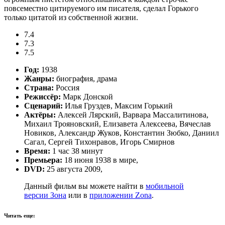
повсеместно цитируемого им писателя, сделал Горького
только цитатой из собственной жизни.
7.4
7.3
7.5
Год:
1938
Жанры:
биография, драма
Страна:
Россия
Режиссёр:
Марк Донской
Сценарий:
Илья Груздев, Максим Горький
Актёры:
Алексей Лярский, Варвара Массалитинова,
Михаил Трояновский, Елизавета Алексеева, Вячеслав
Новиков, Александр Жуков, Константин Зюбко, Даниил
Сагал, Сергей Тихонравов, Игорь Смирнов
Время:
1 час 38 минут
Премьера:
18 июня 1938 в мире,
DVD:
25 августа 2009,
Данный фильм вы можете найти в
мобильной
версии Зона
или в
приложении Zona
.
Читать еще: