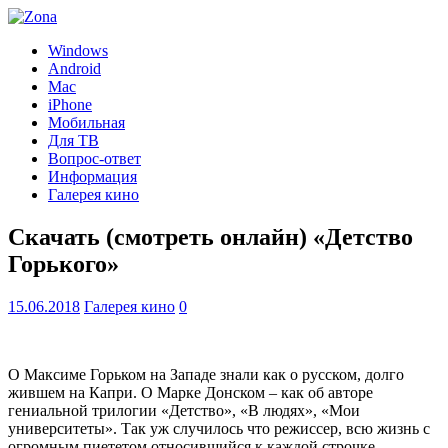
Windows
Android
Mac
iPhone
Мобильная
Для ТВ
Вопрос-ответ
Информация
Галерея кино
Скачать (смотреть онлайн) «Детство
Горького»
15.06.2018
Галерея кино
0
О Максиме Горьком на Западе знали как о русском, долго
жившем на Капри. О Марке Донском – как об авторе
гениальной трилогии «Детство», «В людях», «Мои
университеты». Так уж случилось что режиссер, всю жизнь с
огромным пиететом относившийся к каждой строчке