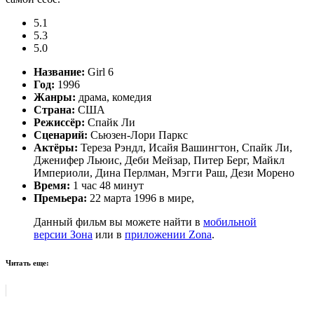
5.1
5.3
5.0
Название:
Girl 6
Год:
1996
Жанры:
драма, комедия
Страна:
США
Режиссёр:
Спайк Ли
Сценарий:
Сьюзен-Лори Паркс
Актёры:
Тереза Рэндл, Исайя Вашингтон, Спайк Ли,
Дженифер Льюис, Деби Мейзар, Питер Берг, Майкл
Империоли, Дина Перлман, Мэгги Раш, Дези Морено
Время:
1 час 48 минут
Премьера:
22 марта 1996 в мире,
Данный фильм вы можете найти в
мобильной
версии Зона
или в
приложении Zona
.
Читать еще: