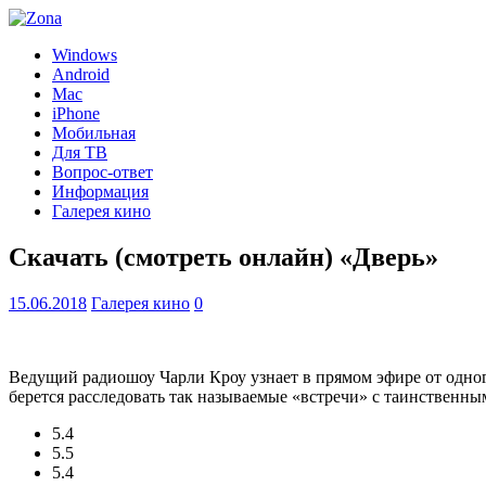
Windows
Android
Mac
iPhone
Мобильная
Для ТВ
Вопрос-ответ
Информация
Галерея кино
Скачать (смотреть онлайн) «Дверь»
15.06.2018
Галерея кино
0
Ведущий радиошоу Чарли Кроу узнает в прямом эфире от одног
берется расследовать так называемые «встречи» с таинственн
5.4
5.5
5.4