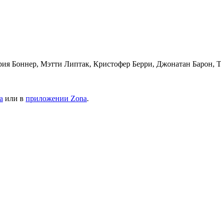
рия Боннер, Мэтти Липтак, Кристофер Берри, Джонатан Барон,
а
или в
приложении Zona
.