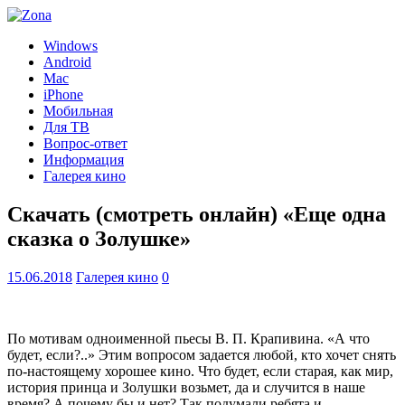
Windows
Android
Mac
iPhone
Мобильная
Для ТВ
Вопрос-ответ
Информация
Галерея кино
Скачать (смотреть онлайн) «Еще одна
сказка о Золушке»
15.06.2018
Галерея кино
0
По мотивам одноименной пьесы В. П. Крапивина. «А что
будет, если?..» Этим вопросом задается любой, кто хочет снять
по-настоящему хорошее кино. Что будет, если старая, как мир,
история принца и Золушки возьмет, да и случится в наше
время? А почему бы и нет? Так подумали ребята и