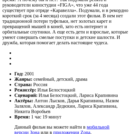
руководители киностудии «FIGA», что уже 44 года
существует при отряде «Каравелла». Подумали, и в рекордно
короткий срок (за 4 месяца) создали этот фильм. В нем нет
традиционной потери туфельки, нет золотых карет и
превращений мышей в коней, зато есть интернет и
орбитальные спутники. А еще есть дети и взрослые, которые
умеют совершать смелые поступки и детские шалости. И
дружба, которая помогает делать настоящие чудеса.
Год:
2001
Жанры:
семейный, детский, драма
Страна:
Россия
Режиссёр:
Илья Белостоцкий
Сценарий:
Илья Белостоцкий, Лариса Крапивина
Актёры:
Антон Лысков, Дарья Крапивина, Назим
Залялов, Александр Дедюхин, Лариса Крапивина,
Никита Воробьев
Время:
1 час 19 минут
Данный фильм вы можете найти в
мобильной
версии Зона
или в
приложении Zona
.