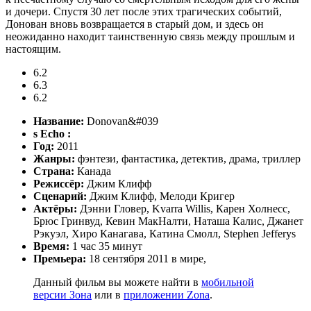
и дочери. Спустя 30 лет после этих трагических событий,
Донован вновь возвращается в старый дом, и здесь он
неожиданно находит таинственную связь между прошлым и
настоящим.
6.2
6.3
6.2
Название:
Donovan&#039
s Echo :
Год:
2011
Жанры:
фэнтези, фантастика, детектив, драма, триллер
Страна:
Канада
Режиссёр:
Джим Клифф
Сценарий:
Джим Клифф, Мелоди Кригер
Актёры:
Дэнни Гловер, Kvarra Willis, Карен Холнесс,
Брюс Гринвуд, Кевин МакНалти, Наташа Калис, Джанет
Рэкуэл, Хиро Канагава, Катина Смолл, Stephen Jefferys
Время:
1 час 35 минут
Премьера:
18 сентября 2011 в мире,
Данный фильм вы можете найти в
мобильной
версии Зона
или в
приложении Zona
.