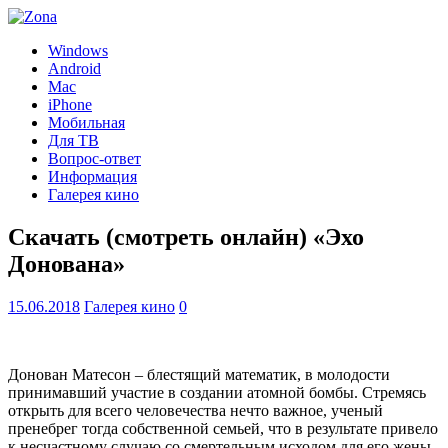
Windows
Android
Mac
iPhone
Мобильная
Для ТВ
Вопрос-ответ
Информация
Галерея кино
Скачать (смотреть онлайн) «Эхо
Донована»
15.06.2018
Галерея кино
0
Донован Матесон – блестящий математик, в молодости
принимавший участие в создании атомной бомбы. Стремясь
открыть для всего человечества нечто важное, ученый
пренебрег тогда собственной семьей, что в результате привело
к несчастному случаю со смертельным исходом для его жены