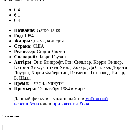
6.4
6.1
6.4
Название:
Garbo Talks
Год:
1984
Жанры:
драма, комедия
Страна:
США
Режиссёр:
Сидни Люмет
Сценарий:
Ларри Грузин
Актёры:
Энн Бэнкрофт, Рон Сильвер, Кэрри Фишер,
Кэтрин Хикс, Стивен Хилл, Ховард Да Сильва, Дороти
Лоудон, Харви Файерстин, Гермиона Гингольд, Ричард
Б. Шалл
Время:
1 час 43 минуты
Премьера:
12 октября 1984 в мире,
Данный фильм вы можете найти в
мобильной
версии Зона
или в
приложении Zona
.
Читать еще: