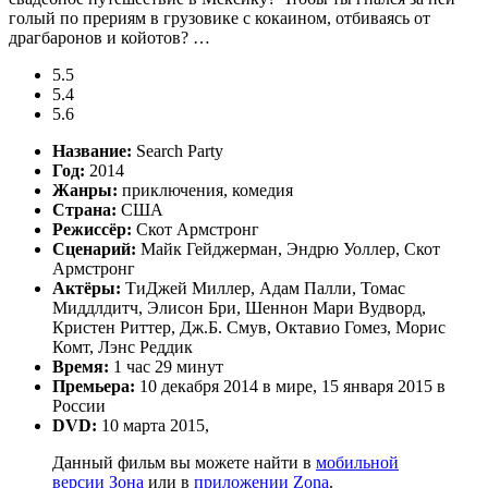
голый по прериям в грузовике с кокаином, отбиваясь от
драгбаронов и койотов? …
5.5
5.4
5.6
Название:
Search Party
Год:
2014
Жанры:
приключения, комедия
Страна:
США
Режиссёр:
Скот Армстронг
Сценарий:
Майк Гейджерман, Эндрю Уоллер, Скот
Армстронг
Актёры:
ТиДжей Миллер, Адам Палли, Томас
Миддлдитч, Элисон Бри, Шеннон Мари Вудворд,
Кристен Риттер, Дж.Б. Смув, Октавио Гомез, Морис
Комт, Лэнс Реддик
Время:
1 час 29 минут
Премьера:
10 декабря 2014 в мире, 15 января 2015 в
России
DVD:
10 марта 2015,
Данный фильм вы можете найти в
мобильной
версии Зона
или в
приложении Zona
.