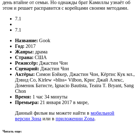
день втайне от семьи. Но однажды брат Камиллы узнаёт об
этом и решает расправится с корейцами своими методами.
7.1
7.1
Название:
Gook
Год:
2017
Жанры:
драма
Страна:
США
Режиссёр:
Джастин Чон
Сценарий:
Джастин Чон
Актёры:
Симон Бэйкер, Джастин Чон, Кёртис Кук мл.,
Дэвид Со, Kirlew «bliss» Vilbon, Крис Джай Алекс,
Доменик Батисте, Ignacio Bautista, Teaira T. Bryant, Sang
Chon
Время:
1 час 34 минуты
Премьера:
21 января 2017 в мире,
Данный фильм вы можете найти в
мобильной
версии Зона
или в
приложении Zona
.
Читать еще: