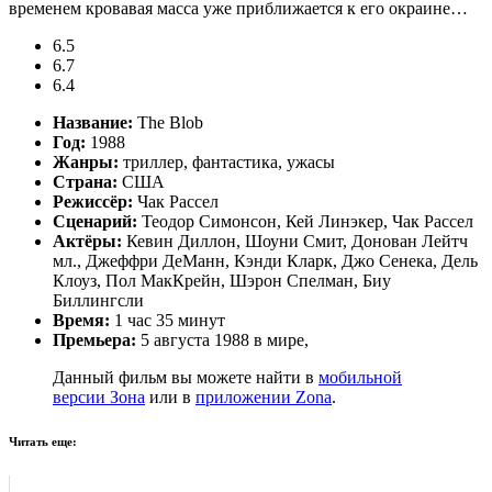
временем кровавая масса уже приближается к его окраине…
6.5
6.7
6.4
Название:
The Blob
Год:
1988
Жанры:
триллер, фантастика, ужасы
Страна:
США
Режиссёр:
Чак Рассел
Сценарий:
Теодор Симонсон, Кей Линэкер, Чак Рассел
Актёры:
Кевин Диллон, Шоуни Смит, Донован Лейтч
мл., Джеффри ДеМанн, Кэнди Кларк, Джо Сенека, Дель
Клоуз, Пол МакКрейн, Шэрон Спелман, Биу
Биллингсли
Время:
1 час 35 минут
Премьера:
5 августа 1988 в мире,
Данный фильм вы можете найти в
мобильной
версии Зона
или в
приложении Zona
.
Читать еще: