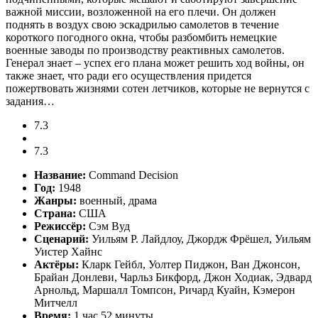
важной миссии, возложенной на его плечи. Он должен
поднять в воздух свою эскадрилью самолетов в течение
короткого погодного окна, чтобы разбомбить немецкие
военные заводы по производству реактивных самолетов.
Генерал знает – успех его плана может решить ход войны, он
также знает, что ради его осуществления придется
пожертвовать жизнями сотен летчиков, которые не вернутся с
задания…
7.3
7.3
Название:
Command Decision
Год:
1948
Жанры:
военный, драма
Страна:
США
Режиссёр:
Сэм Вуд
Сценарий:
Уильям Р. Лайдлоу, Джордж Фрёшел, Уильям
Уистер Хайнс
Актёры:
Кларк Гейбл, Уолтер Пиджон, Ван Джонсон,
Брайан Донлеви, Чарльз Бикфорд, Джон Ходиак, Эдвард
Арнольд, Маршалл Томпсон, Ричард Куайн, Кэмерон
Митчелл
Время:
1 час 52 минуты