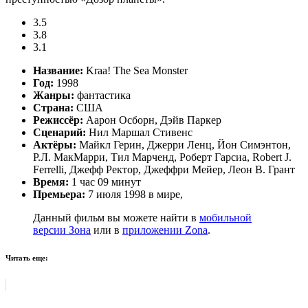
3.5
3.8
3.1
Название:
Kraa! The Sea Monster
Год:
1998
Жанры:
фантастика
Страна:
США
Режиссёр:
Аарон Осборн, Дэйв Паркер
Сценарий:
Нил Маршал Стивенс
Актёры:
Майкл Герин, Джерри Ленц, Йон Симэнтон,
Р.Л. МакМарри, Тил Марченд, Роберт Гарсиа, Robert J.
Ferrelli, Джефф Ректор, Джеффри Мейер, Леон В. Грант
Время:
1 час 09 минут
Премьера:
7 июля 1998 в мире,
Данный фильм вы можете найти в
мобильной
версии Зона
или в
приложении Zona
.
Читать еще: