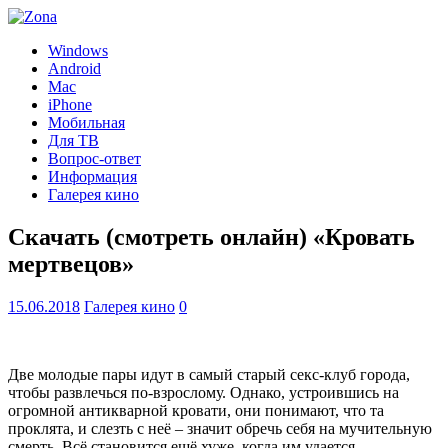
Windows
Android
Mac
iPhone
Мобильная
Для ТВ
Вопрос-ответ
Информация
Галерея кино
Скачать (смотреть онлайн) «Кровать
мертвецов»
15.06.2018
Галерея кино
0
Две молодые пары идут в самый старый секс-клуб города,
чтобы развлечься по-взрослому. Однако, устроившись на
огромной антикварной кровати, они понимают, что та
проклята, и слезть с неё – значит обречь себя на мучительную
смерть. Всё становится ещё хуже, когда им удается