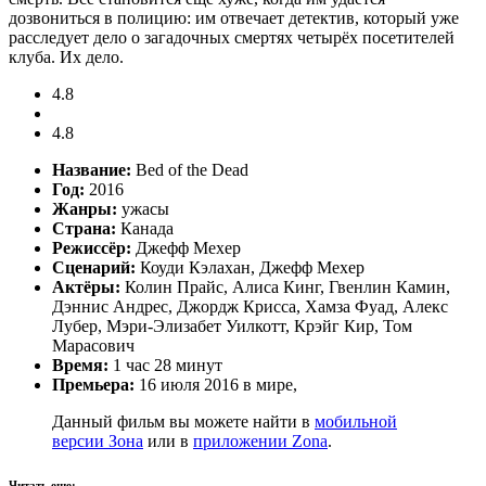
дозвониться в полицию: им отвечает детектив, который уже
расследует дело о загадочных смертях четырёх посетителей
клуба. Их дело.
4.8
4.8
Название:
Bed of the Dead
Год:
2016
Жанры:
ужасы
Страна:
Канада
Режиссёр:
Джефф Мехер
Сценарий:
Коуди Кэлахан, Джефф Мехер
Актёры:
Колин Прайс, Алиса Кинг, Гвенлин Камин,
Дэннис Андрес, Джордж Крисса, Хамза Фуад, Алекс
Лубер, Мэри-Элизабет Уилкотт, Крэйг Кир, Том
Марасович
Время:
1 час 28 минут
Премьера:
16 июля 2016 в мире,
Данный фильм вы можете найти в
мобильной
версии Зона
или в
приложении Zona
.
Читать еще: