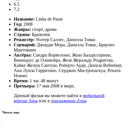
6.5
7.2
Название:
Linha de Passe
Год:
2008
Жанры:
спорт, драма
Страна:
Бразилия
Режиссёр:
Уолтер Саллес, Даниэла Томас
Сценарий:
Джордж Мора, Даниэла Томас, Браулио
Мантовани
Актёры:
Сандра Корвелони, Жоао Балдассерини,
Винициус де Оливейра, Жозе Жеральду Родригеш,
Кайке Жезуш Сантуш, Роберто Ауди, Дениза Вейнберг,
Ана Луиза Гарритано, Серджио Мастропаскуа, Рената
Новаес
Время:
1 час 48 минут
Премьера:
17 мая 2008 в мире,
Данный фильм вы можете найти в
мобильной
версии Зона
или в
приложении Zona
.
Читать еще: