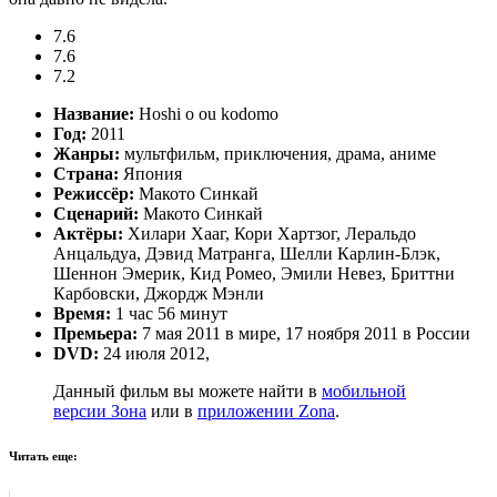
7.6
7.6
7.2
Название:
Hoshi o ou kodomo
Год:
2011
Жанры:
мультфильм, приключения, драма, аниме
Страна:
Япония
Режиссёр:
Макото Синкай
Сценарий:
Макото Синкай
Актёры:
Хилари Хааг, Кори Хартзог, Леральдо
Анцальдуа, Дэвид Матранга, Шелли Карлин-Блэк,
Шеннон Эмерик, Кид Ромео, Эмили Невез, Бриттни
Карбовски, Джордж Мэнли
Время:
1 час 56 минут
Премьера:
7 мая 2011 в мире, 17 ноября 2011 в России
DVD:
24 июля 2012,
Данный фильм вы можете найти в
мобильной
версии Зона
или в
приложении Zona
.
Читать еще: