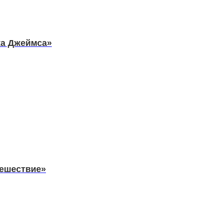
ка Джеймса»
тешествие»