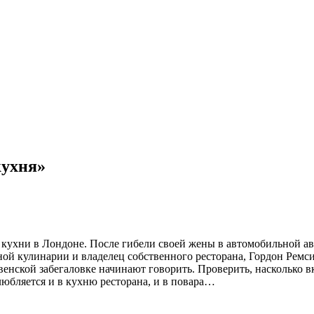
кухня»
ухни в Лондоне. После гибели своей жены в автомобильной авар
ной кулинарии и владелец собственного ресторана, Гордон Ремси
ревенской забегаловке начинают говорить. Проверить, насколько 
любляется и в кухню ресторана, и в повара…