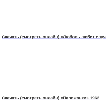
Скачать (смотреть онлайн) «Любовь любит слу
Скачать (смотреть онлайн) «Парижанки» 1962