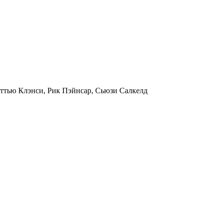
ттью Клэнси, Рик Пэйнсар, Сьюзи Салкелд