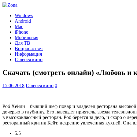
Windows
Android
Mac
iPhone
Мобильная
Для ТВ
Вопрос-ответ
Информация
Галерея кино
Скачать (смотреть онлайн) «Любовь и 
15.06.2018
Галерея кино
0
Роб Хейли – бывший шеф-повар и владелец ресторана высокой к
дочерью в глубинку. Его навещает приятель, звезда телевизион
в высококлассный ресторан. Роб берется за дело, и скоро о де
ресторанный критик Кейт, искренне увлеченная кухней. Она в
5.5