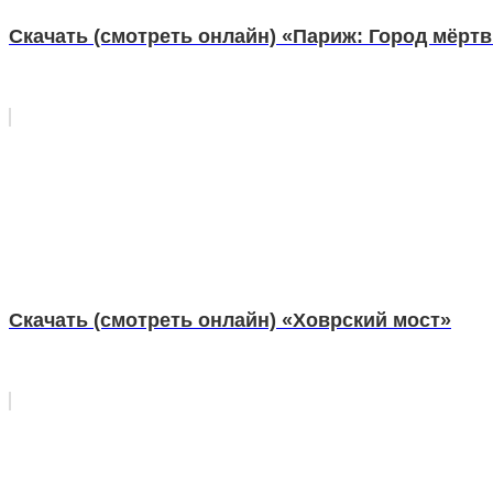
Скачать (смотреть онлайн) «Париж: Город мёрт
Скачать (смотреть онлайн) «Ховрский мост»