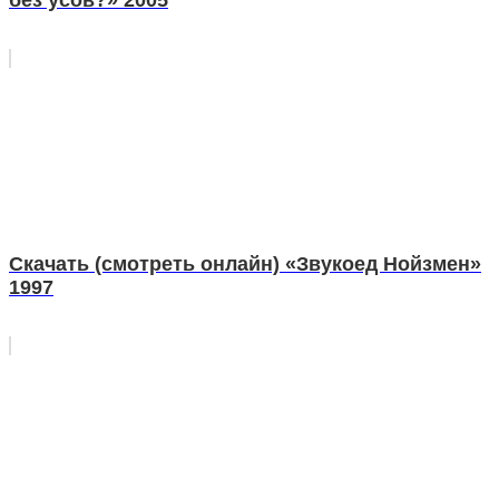
Скачать (смотреть онлайн) «Звукоед Нойзмен»
1997