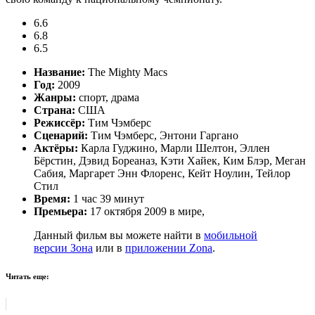
6.6
6.8
6.5
Название:
The Mighty Macs
Год:
2009
Жанры:
спорт, драма
Страна:
США
Режиссёр:
Тим Чэмберс
Сценарий:
Тим Чэмберс, Энтони Гаргано
Актёры:
Карла Гуджино, Марли Шелтон, Эллен
Бёрстин, Дэвид Бореаназ, Кэти Хайек, Ким Блэр, Меган
Сабия, Маргарет Энн Флоренс, Кейт Ноулин, Тейлор
Стил
Время:
1 час 39 минут
Премьера:
17 октября 2009 в мире,
Данный фильм вы можете найти в
мобильной
версии Зона
или в
приложении Zona
.
Читать еще: