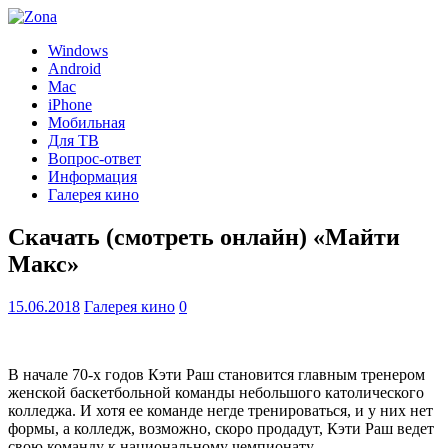
Windows
Android
Mac
iPhone
Мобильная
Для ТВ
Вопрос-ответ
Информация
Галерея кино
Скачать (смотреть онлайн) «Майти
Макс»
15.06.2018
Галерея кино
0
В начале 70-х годов Кэти Раш становится главным тренером
женской баскетбольной команды небольшого католического
колледжа. И хотя ее команде негде тренироваться, и у них нет
формы, а колледж, возможно, скоро продадут, Кэти Раш ведет
свою команду к национальному чемпионату.