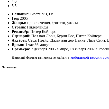
4.0
5.5
Название:
Griezelbus, De
Год:
2005
Жанры:
приключения, фэнтези, ужасы
Страна:
Нидерланды
Режиссёр:
Питер Койперс
Сценарий:
Пол ван Лоон, Бурни Бос, Питер Койперс
Актёры:
Серж Прайс, Джим ван дер Панне, Лиза Смит, В
Время:
1 час 36 минут
Премьера:
7 декабря 2005 в мире, 18 января 2007 в Росси
Данный фильм вы можете найти в
мобильной версии Зон
Читать еще: