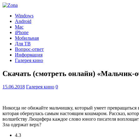
Windows
Android
Mac
iPhone
Мобильная
Для ТВ
Вопрос-ответ
Информация
Галерея кино
Скачать (смотреть онлайн) «Мальчик-о
15.06.2018
Галерея кино
0
Никогда не обижайте мальчишку, который умеет превращаться в
которая обернулась самым настоящим кошмаром. Рассказ, котор
волшебству Люцифера каждое слово юного писателя воплощаетс
Зла одержат верх?
4.3