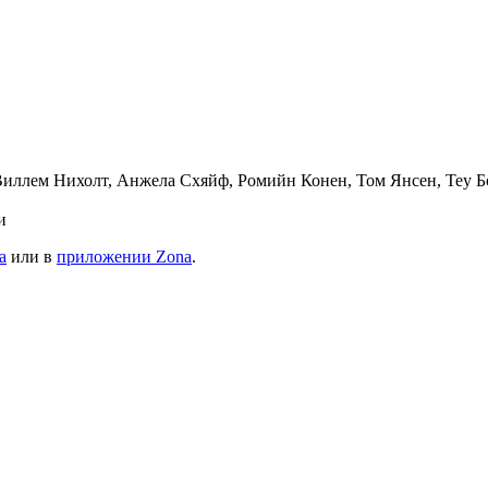
иллем Нихолт, Анжела Схяйф, Ромийн Конен, Том Янсен, Теу Б
и
а
или в
приложении Zona
.