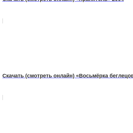
Скачать (смотреть онлайн) «Восьмёрка беглецо