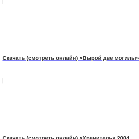
Скачать (смотреть онлайн) «Вырой две могилы»
Скачать (смотреть онлайн) «Хранитель» 2004