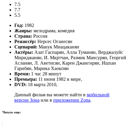
7.5
7.7
5.5
Год:
1982
Жанры:
мелодрама, комедия
Страна:
Россия
Режиссёр:
Нерсес Оганесян
Сценарий:
Манук Мнацаканян
Актёры:
Азат Гаспарян, Алла Туманян, Верджалуйс
Мириджанян, И. Мкртчан, Размик Мансурян, Георгий
Асланян, Л. Аветисян, Карен Джангирян, Ишхан
Гарибян, Марика Хаокпян
Время:
1 час 28 минут
Премьера:
11 июня 1982 в мире,
DVD:
18 марта 2010,
Данный фильм вы можете найти в
мобильной
версии Зона
или в
приложении Zona
.
Читать еще: