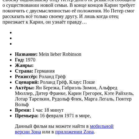
о существовании новой семьи. В конце концов Карин требует
покончить с двусмысленностью её положения. Но Петер смог
рассказать всё только своему другу. И лишь когда отец
приезжает к Карин, он узнаёт правду…
Название:
Mein lieber Robinson
Год:
1970
Жанры:
Страна:
Германия
Режиссёр:
Роланд Грёф
Сценарий:
Роланд Грёф, Клаус Поше
Актёры:
Ян Березка, Габриэль Зимон, Альфред
Мюллер, Дитер Франке, Карин Грегорек, Кэте Райхель,
Лотар Тарелкин, Рудольф Флек, Марга Легаль, Гюнтер
Вольф
Время:
1 час 18 минут
Премьера:
16 февраля 1971 в мире,
Данный фильм вы можете найти в
мобильной
версии Зона
или в
приложении Zona
.