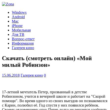
Windows
Android
Mac
iPhone
Мобильная
Для ТВ
Вопрос-ответ
Информация
Галерея кино
Скачать (смотреть онлайн) «Мой
милый Робинзон»
15.06.2018
Галерея кино
0
17-летний мечтатель Петер, прозванный в детстве
Робинзоном, учится в вечерней школе и работает на "Скорой
помощи". Во время одного из своих выездов он познакомился
с Карин, полюбил её. Год спустя у них появился ребёнок.
Своему овдовевшему отцу Петер долго не решается сообщить