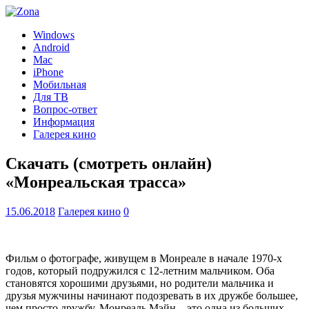
Windows
Android
Mac
iPhone
Мобильная
Для ТВ
Вопрос-ответ
Информация
Галерея кино
Скачать (смотреть онлайн)
«Монреальская трасса»
15.06.2018
Галерея кино
0
Фильм о фотографе, живущем в Монреале в начале 1970-х
годов, который подружился с 12-летним мальчиком. Оба
становятся хорошими друзьями, но родители мальчика и
друзья мужчины начинают подозревать в их дружбе большее,
чем просто дружбу. Монреаль Мэйн – это одна из больших