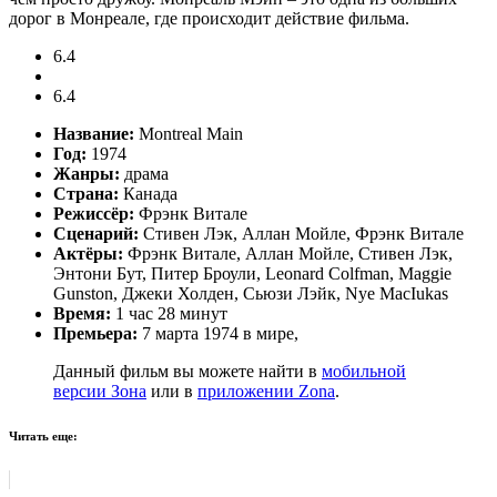
дорог в Монреале, где происходит действие фильма.
6.4
6.4
Название:
Montreal Main
Год:
1974
Жанры:
драма
Страна:
Канада
Режиссёр:
Фрэнк Витале
Сценарий:
Стивен Лэк, Аллан Мойле, Фрэнк Витале
Актёры:
Фрэнк Витале, Аллан Мойле, Стивен Лэк,
Энтони Бут, Питер Броули, Leonard Colfman, Maggie
Gunston, Джеки Холден, Сьюзи Лэйк, Nye MacIukas
Время:
1 час 28 минут
Премьера:
7 марта 1974 в мире,
Данный фильм вы можете найти в
мобильной
версии Зона
или в
приложении Zona
.
Читать еще: