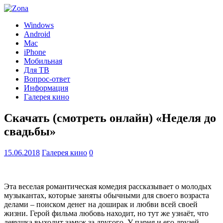
Windows
Android
Mac
iPhone
Мобильная
Для ТВ
Вопрос-ответ
Информация
Галерея кино
Скачать (смотреть онлайн) «Неделя до
свадьбы»
15.06.2018
Галерея кино
0
Эта веселая романтическая комедия рассказывает о молодых
музыкантах, которые заняты обычными для своего возраста
делами – поиском денег на доширак и любви всей своей
жизни. Герой фильма любовь находит, но тут же узнаёт, что
девушка выходит замуж за другого. У парня и его друзей