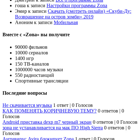
гоша
к записи
Настройки программы Zona
Эмир
к записи
Скачать (смотреть онлайн) «Скуби-Ду:
Возвращение на остров зомби» 2019
Аноним
к записи
Мобильная
Вместе с «Zona» вы получите
90000 фильмов
10000 сериалов
1400 игр
150 ТВ-каналов
1000000 часов музыки
550 радиостанций
Спортивные трансляции
Последние вопросы
Не скачивается музыка
1 ответ
|
0 Голосов
КАК ПОМЕНЯТЬ КОРИЧНЕВУЮ ТЕМУ?
0 ответов
|
0
Голосов
Android приставка dexp m7 черный экран
0 ответов
|
0 Голосов
зона не устанавливается на мак ПО High Sierra
0 ответов
|
0
Голосов
Антивирус Avira блокирует Zona
1 ответ
|
0 Голосов