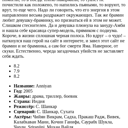
почистили как положено, то напились пьяными, то воруют, то
врут, то еще чего. Надо ли говорить, что его энергия в этом
направлении весьма раздражает окружающих. Так же брамин
любит девушку-браминку, но признаться ей в этом не может.
Слишком стеснителен. Да и девушка плюнула на зануду-Амби
и нашла себе красавца супер-модель, прямиком с подиума.
Короче, в жизни сплошная черная полоса. Но вдруг – о чудо! –
наткнулся наш герой на сайт в интернете, и завел этот сайт не
брамин и не браминка, а сам бог смерти Яма. Наверное, от
скуки. Естественно, череда загадочных убийств не заставляет
себя ждать.
8.2
7.9
8.2
Название:
Anniyan
Год:
2005
Жанры:
драма, триллер, боевик
Страна:
Индия
Режиссёр:
С. Шанкар
Сценарий:
С. Шанкар, Сухата
Актёры:
Чийян Викрам, Садха, Пракаш Радж, Вивек,
Калабхаван Мани, Кочин Ганифа, Саурабх Шукла,
Чарли, Sriranjini, Мохан Вайдя