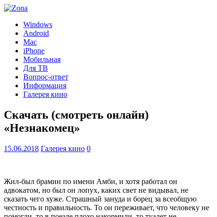
Windows
Android
Mac
iPhone
Мобильная
Для ТВ
Вопрос-ответ
Информация
Галерея кино
Скачать (смотреть онлайн)
«Незнакомец»
15.06.2018
Галерея кино
0
Жил-был брамин по имени Амби, и хотя работал он
адвокатом, но был он лопух, каких свет не видывал, не
сказать чего хуже. Страшный зануда и борец за всеобщую
честность и правильность. То он переживает, что человеку не
помогли, то в поезде плохо накормили, то туалет не