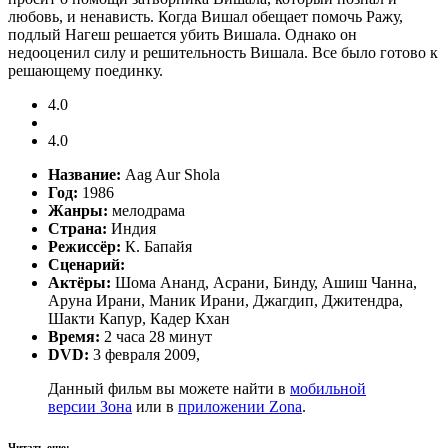
любовь, и ненависть. Когда Вишал обещает помочь Ражу,
подлый Нагеш решается убить Вишала. Однако он
недооценил силу и решительность Вишала. Все было готово к
решающему поединку.
4.0
4.0
Название:
Aag Aur Shola
Год:
1986
Жанры:
мелодрама
Страна:
Индия
Режиссёр:
К. Бапайя
Сценарий:
Актёры:
Шома Ананд, Асрани, Бинду, Ашиш Чанна,
Аруна Ирани, Маник Ирани, Джагдип, Джитендра,
Шакти Капур, Кадер Кхан
Время:
2 часа 28 минут
DVD:
3 февраля 2009,
Данный фильм вы можете найти в
мобильной
версии Зона
или в
приложении Zona
.
Читать еще: