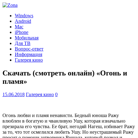
Windows
Android
Mac
iPhone
Мобильная
Для ТВ
Вопрос-ответ
Информация
Галерея кино
Скачать (смотреть онлайн) «Огонь и
пламя»
15.06.2018
Галерея кино
0
Огонь любви и пламя ненависти. Бедный юноша Ражу
влюблен в богатую и чванливую Ушу, которая изначально
презирала его чувства. Ее брат, негодяй Нагеш, избивает Ражу
за то, что тот осмелился любить Ушу. Но неустрашимый Ражу
просит о помощи затворника Вишала, который познал и