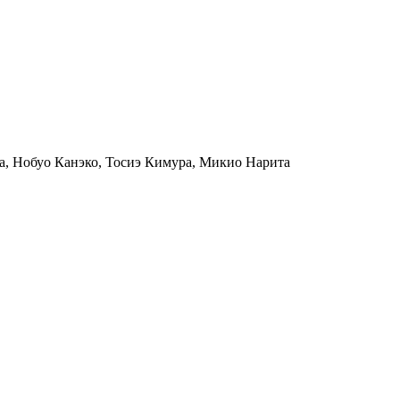
ра, Нобуо Канэко, Тосиэ Кимура, Микио Нарита