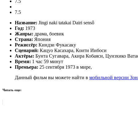
7.5
7.5
Название:
Jingi naki tatakai Dairi sensô
Год:
1973
Жанры:
драма, боевик
Страна:
Япония
Режиссёр:
Киндзи Фукасаку
Сценарий:
Кацуо Касахара, Коити Иибоси
Актёры:
Бунта Сугавара, Акира Кобаяси, Цунэхико Ватас
Время:
1 час 59 минут
Премьера:
25 сентября 1973 в мире,
Данный фильм вы можете найти в
мобильной версии Зон
Читать еще: