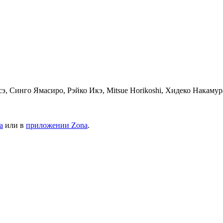
э, Синго Ямасиро, Рэйко Икэ, Mitsue Horikoshi, Хидеко Накаму
а
или в
приложении Zona
.