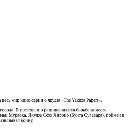
есь мир кино-серии о якудза «The Yakuza Papers».
города. В постепенно развивающейся борьбе за место
емьи Мураока. Якудза Сёзо Хироно (Бунта Сугавара), пойман в
азвязывая войну.