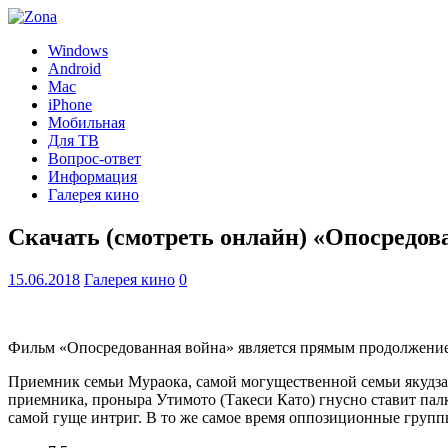
Windows
Android
Mac
iPhone
Мобильная
Для ТВ
Вопрос-ответ
Информация
Галерея кино
Скачать (смотреть онлайн) «Опосредов
15.06.2018
Галерея кино
0
Фильм «Опосредованная война» является прямым продолжением 
Приемник семьи Мураока, самой могущественной семьи якудза в
приемника, проныра Утимото (Такеси Като) гнусно ставит палк
самой гуще интриг. В то же самое время оппозиционные групп