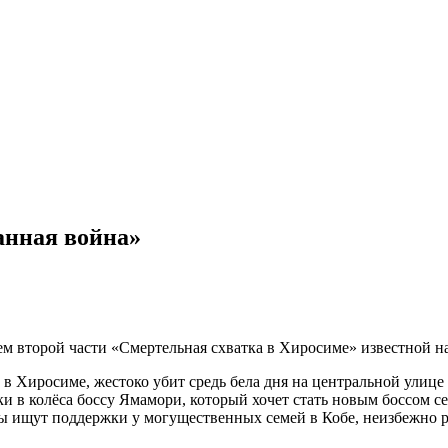
анная война»
второй части «Смертельная схватка в Хиросиме» известной на в
 Хиросиме, жестоко убит средь бела дня на центральной улице 
и в колёса боссу Ямамори, который хочет стать новым боссом с
ы ищут поддержки у могущественных семей в Кобе, неизбежно р