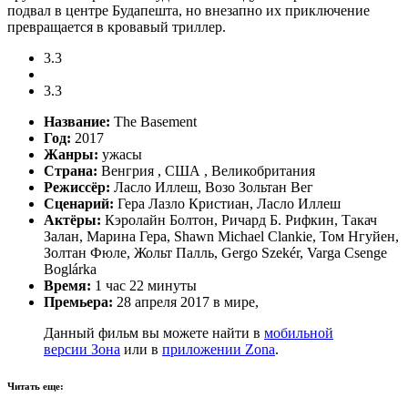
подвал в центре Будапешта, но внезапно их приключение
превращается в кровавый триллер.
3.3
3.3
Название:
The Basement
Год:
2017
Жанры:
ужасы
Страна:
Венгрия , США , Великобритания
Режиссёр:
Ласло Иллеш, Возо Зольтан Вег
Сценарий:
Гера Лазло Кристиан, Ласло Иллеш
Актёры:
Кэролайн Болтон, Ричард Б. Рифкин, Такач
Залан, Марина Гера, Shawn Michael Clankie, Том Нгуйен,
Золтан Фюле, Жольт Палль, Gergo Szekér, Varga Csenge
Boglárka
Время:
1 час 22 минуты
Премьера:
28 апреля 2017 в мире,
Данный фильм вы можете найти в
мобильной
версии Зона
или в
приложении Zona
.
Читать еще: