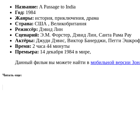
Название:
A Passage to India
Год:
1984
Жанры:
история, приключения, драма
Страна:
США , Великобритания
Режиссёр:
Дэвид Лин
Сценарий:
Э.М. Форстер, Дэвид Лин, Санта Рама Рау
Актёры:
Джуди Дэвис, Виктор Банерджи, Пегги Эшкрофт
Время:
2 часа 44 минуты
Премьера:
14 декабря 1984 в мире,
Данный фильм вы можете найти в
мобильной версии Зон
Читать еще: