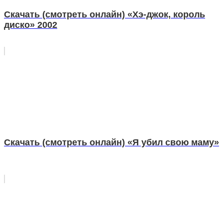
Скачать (смотреть онлайн) «Хэ-джок, король
диско» 2002
Скачать (смотреть онлайн) «Я убил свою маму»