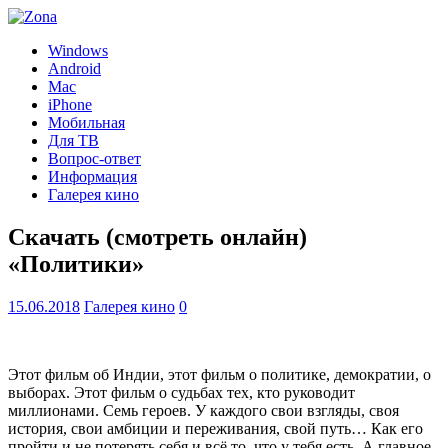
Windows
Android
Mac
iPhone
Мобильная
Для ТВ
Вопрос-ответ
Информация
Галерея кино
Скачать (смотреть онлайн)
«Политики»
15.06.2018
Галерея кино
0
Этот фильм об Индии, этот фильм о политике, демократии, о
выборах. Этот фильм о судьбах тех, кто руководит
миллионами. Семь героев. У каждого свои взгляды, своя
история, свои амбиции и переживания, свой путь… Как его
пройти и не потерять себя и всё то, что у тебя есть. А главное