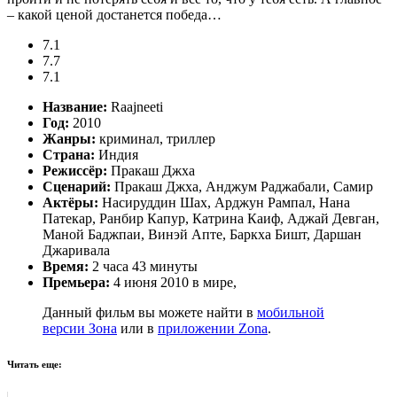
– какой ценой достанется победа…
7.1
7.7
7.1
Название:
Raajneeti
Год:
2010
Жанры:
криминал, триллер
Страна:
Индия
Режиссёр:
Пракаш Джха
Сценарий:
Пракаш Джха, Анджум Раджабали, Самир
Актёры:
Насируддин Шах, Арджун Рампал, Нана
Патекар, Ранбир Капур, Катрина Каиф, Аджай Девган,
Маной Баджпаи, Винэй Апте, Баркха Бишт, Даршан
Джаривала
Время:
2 часа 43 минуты
Премьера:
4 июня 2010 в мире,
Данный фильм вы можете найти в
мобильной
версии Зона
или в
приложении Zona
.
Читать еще: