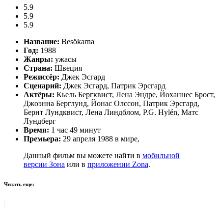
5.9
5.9
5.9
Название:
Besökarna
Год:
1988
Жанры:
ужасы
Страна:
Швеция
Режиссёр:
Джек Эсгард
Сценарий:
Джек Эсгард, Патрик Эрсгард
Актёры:
Кьель Бергквист, Лена Эндре, Йоханнес Брост,
Джоэнна Берглунд, Йонас Олссон, Патрик Эрсгард,
Бернт Лундквист, Лена Линдблом, P.G. Hylén, Матс
Лундберг
Время:
1 час 49 минут
Премьера:
29 апреля 1988 в мире,
Данный фильм вы можете найти в
мобильной
версии Зона
или в
приложении Zona
.
Читать еще: