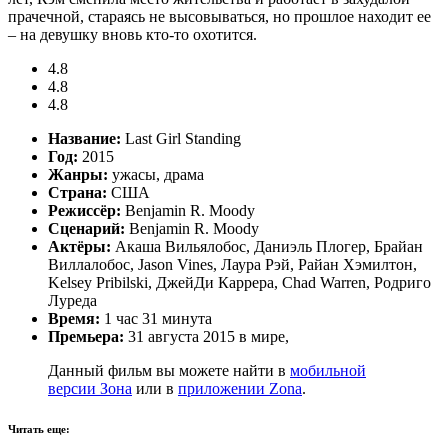
прачечной, стараясь не высовываться, но прошлое находит ее
– на девушку вновь кто-то охотится.
4.8
4.8
4.8
Название:
Last Girl Standing
Год:
2015
Жанры:
ужасы, драма
Страна:
США
Режиссёр:
Benjamin R. Moody
Сценарий:
Benjamin R. Moody
Актёры:
Акаша Вильялобос, Даниэль Плогер, Брайан
Виллалобос, Jason Vines, Лаура Рэй, Райан Хэмилтон,
Kelsey Pribilski, ДжейДи Каррера, Chad Warren, Родриго
Луреда
Время:
1 час 31 минута
Премьера:
31 августа 2015 в мире,
Данный фильм вы можете найти в
мобильной
версии Зона
или в
приложении Zona
.
Читать еще: