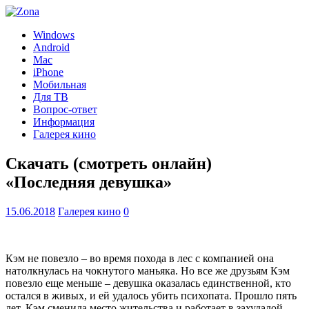
Windows
Android
Mac
iPhone
Мобильная
Для ТВ
Вопрос-ответ
Информация
Галерея кино
Скачать (смотреть онлайн)
«Последняя девушка»
15.06.2018
Галерея кино
0
Кэм не повезло – во время похода в лес с компанией она
натолкнулась на чокнутого маньяка. Но все же друзьям Кэм
повезло еще меньше – девушка оказалась единственной, кто
остался в живых, и ей удалось убить психопата. Прошло пять
лет, Кэм сменила место жительства и работает в захудалой