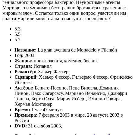
гениального профессора Бактерио. Неукротимые агенты
Мортадело и Филимон бесстрашно бросаются в сражение с
мировым злом. Остается только один вопрос: удастся ли им
спасти мир или моментально наступит конец света?
5.3
5.5
5.2
Название:
La gran aventura de Mortadelo y Filemón
Год:
2003
Жанры:
приключения, комедия, боевик
Страна:
Испания
Режиссёр:
Хавьер Фессер
Сценарий:
Хавьер Фессер, Гильермо Фессер, Франсиско
Ибаньес
Актёры:
Бенито Посино, Пепе Виюэла, Доминик
Пинон, Пако Сагарсасу, Мариано Венансио, Джанфри
Топера, Берта Охеа, Мария Исберт, Эмилио Гавира,
Херман Монтанер
Время:
1 час 47 минут
Премьера:
7 февраля 2003 в мире, 28 августа 2003 в
России
DVD:
31 октября 2003,