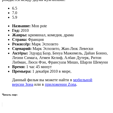
6.5
7.0
5.9
Название:
Mon pote
Год:
2010
Жанры:
криминал, комедия, драма
Страна:
Франция
Режиссёр:
Марк Эспозито
Сценарий:
Марк Эспозито, Жан-Люк Левески
Актёры:
Эдуард Баэр, Бенуа Мажимель, Дайан Бонно,
Леони Симага, Атмен Келиф, Албан Дутерк, Ритон
Либман, Люси Фэн, Франсуаза Мишо, Шарли Шемуни
Время:
1 час 45 минут
Премьера:
1 декабря 2010 в мире,
Данный фильм вы можете найти в
мобильной
версии Зона
или в
приложении Zona
.
Читать еще: