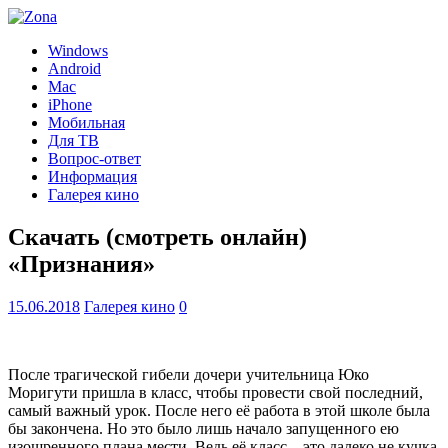
Windows
Android
Mac
iPhone
Мобильная
Для ТВ
Вопрос-ответ
Информация
Галерея кино
Скачать (смотреть онлайн)
«Признания»
15.06.2018
Галерея кино
0
После трагической гибели дочери учительница Юко
Моригути пришла в класс, чтобы провести свой последний,
самый важный урок. После него её работа в этой школе была
бы закончена. Но это было лишь начало запущенного ею
изощренного плана мести. Ведь её класс – это далеко не кучка