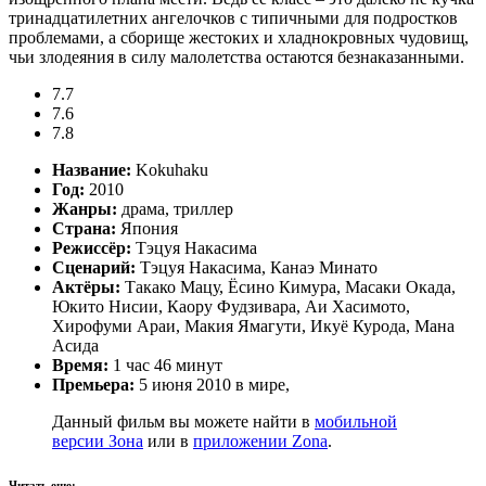
тринадцатилетних ангелочков с типичными для подростков
проблемами, а сборище жестоких и хладнокровных чудовищ,
чьи злодеяния в силу малолетства остаются безнаказанными.
7.7
7.6
7.8
Название:
Kokuhaku
Год:
2010
Жанры:
драма, триллер
Страна:
Япония
Режиссёр:
Тэцуя Накасима
Сценарий:
Тэцуя Накасима, Канаэ Минато
Актёры:
Такако Мацу, Ёсино Кимура, Масаки Окада,
Юкито Нисии, Каору Фудзивара, Аи Хасимото,
Хирофуми Араи, Макия Ямагути, Икуё Курода, Мана
Асида
Время:
1 час 46 минут
Премьера:
5 июня 2010 в мире,
Данный фильм вы можете найти в
мобильной
версии Зона
или в
приложении Zona
.
Читать еще: