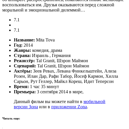
воспользоваться им. Друзья оказываются перед сложной
моральной и эмоциональной дилеммой…
7.1
7.1
Название:
Mita Tova
Год:
2014
Жанры:
комедия, драма
Страна:
Израиль , Германия
Режиссёр:
Tal Granit, Шэрон Маймон
Сценарий:
Tal Granit, Шэрон Маймон
Актёры:
Зеев Ревах, Левана Финкельштейн, Ализа
Розен, Илан Дар, Рафи Табор, Йосеф Кармон, Хилла
Сарьон, Рут Геллер, Майкл Кореш, Идит Теперсон
Время:
1 час 35 минут
Премьера:
3 сентября 2014 в мире,
Данный фильм вы можете найти в
мобильной
версии Зона
или в
приложении Zona
.
Читать еще: