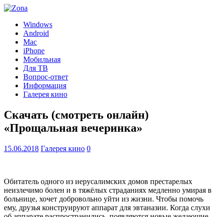
Windows
Android
Mac
iPhone
Мобильная
Для ТВ
Вопрос-ответ
Информация
Галерея кино
Скачать (смотреть онлайн)
«Прощальная вечеринка»
15.06.2018
Галерея кино
0
Обитатель одного из иерусалимских домов престарелых
неизлечимо болен и в тяжёлых страданиях медленно умирая в
больнице, хочет добровольно уйти из жизни. Чтобы помочь
ему, друзья конструируют аппарат для эвтаназии. Когда слухи
об аппарате распространились, появляются новые желающие