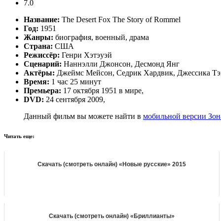
7.0
Название:
The Desert Fox The Story of Rommel
Год:
1951
Жанры:
биография, военный, драма
Страна:
США
Режиссёр:
Генри Хэтэуэй
Сценарий:
Наннэлли Джонсон, Десмонд Янг
Актёры:
Джеймс Мейсон, Седрик Хардвик, Джессика Тэн
Время:
1 час 25 минут
Премьера:
17 октября 1951 в мире,
DVD:
24 сентября 2009,
Данный фильм вы можете найти в
мобильной версии Зон
Читать еще:
Скачать (смотреть онлайн) «Новые русские» 2015
Скачать (смотреть онлайн) «Бриллианты»