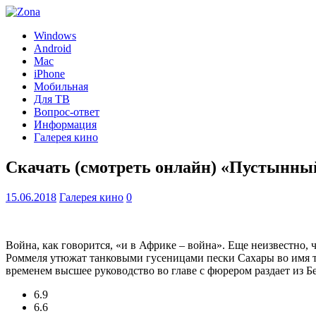
Windows
Android
Mac
iPhone
Мобильная
Для ТВ
Вопрос-ответ
Информация
Галерея кино
Скачать (смотреть онлайн) «Пустынны
15.06.2018
Галерея кино
0
Война, как говорится, «и в Африке – война». Еще неизвестно
Роммеля утюжат танковыми гусеницами пески Сахары во имя т
временем высшее руководство во главе с фюрером раздает из 
6.9
6.6