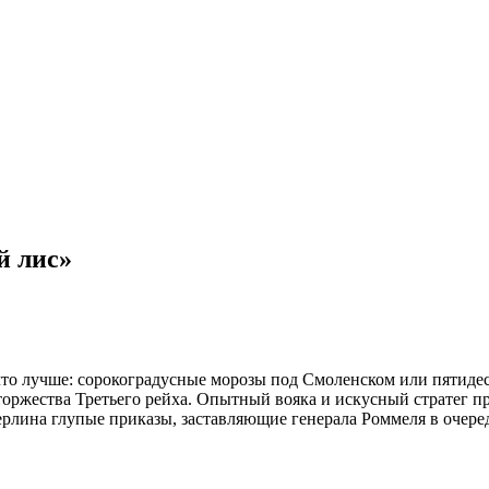
й лис»
, что лучше: сорокоградусные морозы под Смоленском или пятид
оржества Третьего рейха. Опытный вояка и искусный стратег п
Берлина глупые приказы, заставляющие генерала Роммеля в очер