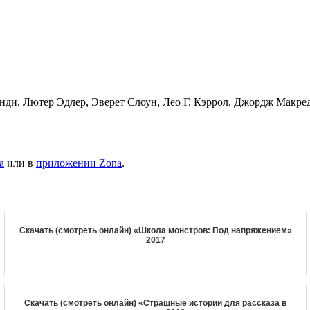
ди, Лютер Эдлер, Эверет Слоун, Лео Г. Кэррол, Джордж Макред
а
или в
приложении Zona
.
Скачать (смотреть онлайн) «Школа монстров: Под напряжением»
2017
Скачать (смотреть онлайн) «Страшные истории для рассказа в