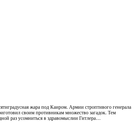
есятиградусная жара под Каиром. Армии строптивого генерала
риготовил своим противникам множество загадок. Тем
едной раз усомниться в здравомыслии Гитлера…