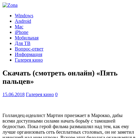
Windows
Android
Mac
iPhone
Мобильная
Для ТВ
Вопрос-ответ
Информация
Галерея кино
Скачать (смотреть онлайн) «Пять
пальцев»
15.06.2018
Галерея кино
0
Голландец-идеалист Мартин приезжает в Марокко, дабы
всеми доступными силами начать борьбу с тамошней
бедностью. Пока герой фильма размышлял над тем, как ему
лучше организовать сеть бесплатных столовых, он не заметил
нависшей над ним угрозы. Вскоре этот бедолага оказывается в