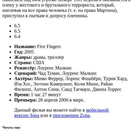
плену у жестокого и брутального террориста, который,
наплевав на все права человека (т. е. на права Мартина),
приступил к пыткам и допросу пленника.
6.5
6.5
6.4
Название:
Five Fingers
Год:
2005
Жанры:
драма, триллер
Страна:
США
Режиссёр:
Лоуренс Малкин
Сценарий:
Чад Туман, Лоуренс Малкин
Актёры:
Мими Феррер, Лоренс Фишбёрн, Турия Хауд,
Иза Хес, Энтони Камерлинг, Колм Мини, Райан
Филипп, Антон Синк, Саид Тагмауи, Джина Торрес
Время:
1 час 27 минут
Премьера:
28 апреля 2006 в мире,
Данный фильм вы можете найти в
мобильной
версии Зона
или в
приложении Zona
.
Читать еще: